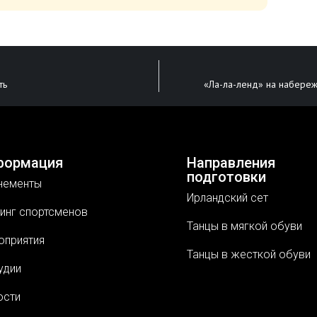
ть
«Ла-ла-ленд» на набереж
формация
Направления
подготовки
нементы
Ирландский сет
инг спортсменов
Танцы в мягкой обуви
оприятия
Танцы в жесткой обуви
удии
ости